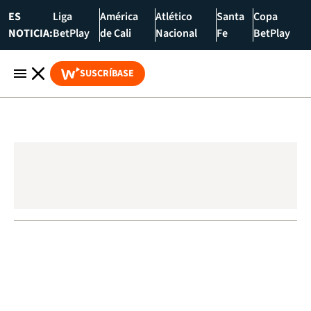
ES
Liga
América
Atlético
Santa
Copa
NOTICIA:
BetPlay
de Cali
Nacional
Fe
BetPlay
SUSCRÍBASE