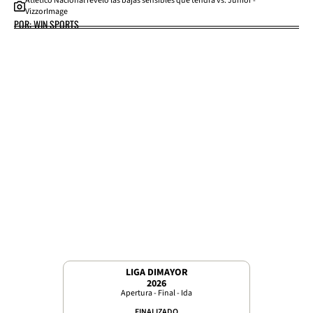
Atlético Nacional reveló las bajas sensibles que tendrá vs. Junior -
VizzorImage
POR: WIN SPORTS
LIGA DIMAYOR
2026
Apertura - Final - Ida
FINALIZADO