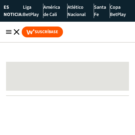
ES
Liga
América
Atlético
Santa
Copa
NOTICIA:
BetPlay
de Cali
Nacional
Fe
BetPlay
SUSCRÍBASE