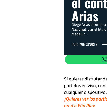
el con
Arias
Diego Arias afrontará 
Nacional, tras el títu
Medellín.
POR: WIN SPORTS
Si quieres disfrutar 
partidos en vivo, con
cualquier dispositivo.
¿Quieres ver los part
aquí a Win Play