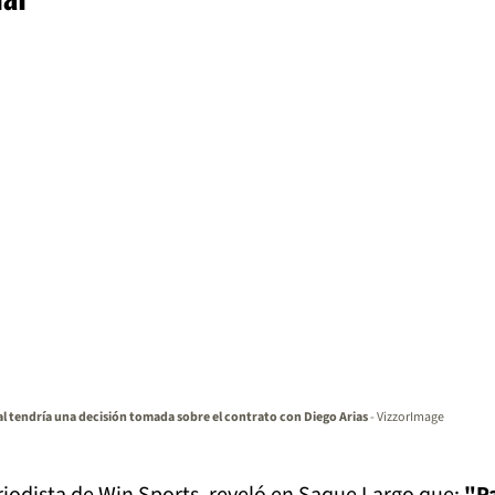
al tendría una decisión tomada sobre el contrato con Diego Arias
- VizzorImage
iodista de Win Sports, reveló en Saque Largo que:
"Pa