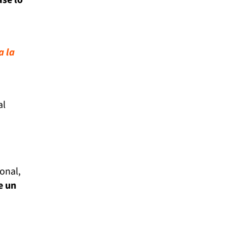
a la
al
ional,
e un