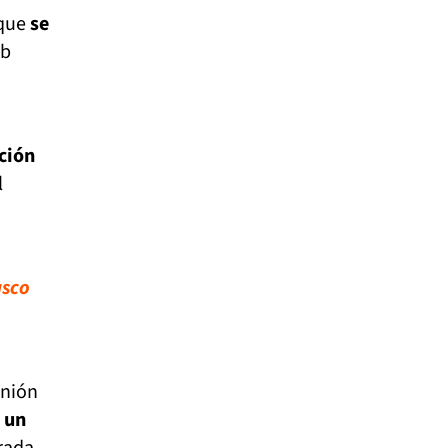
 que
se
ub
ación
l
asco
inión
 un
rada.