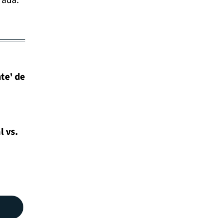
te' de
l vs.