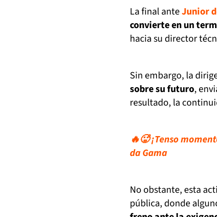
La final ante
Junior d
convierte en un term
hacia su director técn
Sin embargo, la dirig
sobre su futuro
, env
resultado, la continu
🔥🥵 ¡Tenso momento
da Gama
No obstante, esta act
pública, donde alguno
freno ante la exigenc