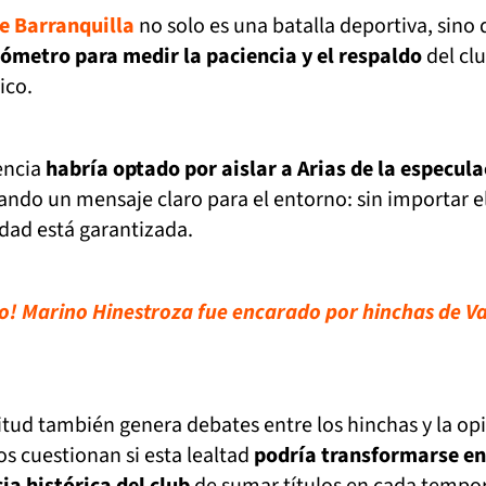
e Barranquilla
no solo es una batalla deportiva, sino
ómetro para medir la paciencia y el respaldo
del cl
ico.
encia
habría optado por aislar a Arias de la especul
iando un mensaje claro para el entorno: sin importar e
idad está garantizada.
! Marino Hinestroza fue encarado por hinchas de V
itud también genera debates entre los hinchas y la op
s cuestionan si esta lealtad
podría transformarse en
ia histórica del club
de sumar títulos en cada tempo