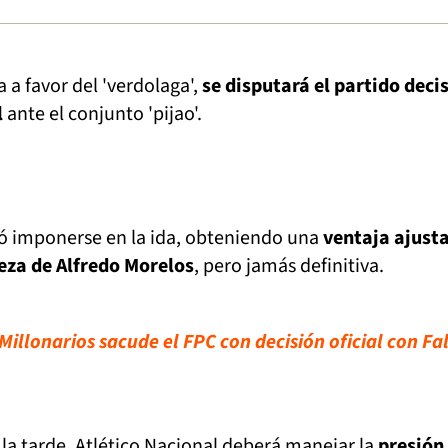
 a favor del 'verdolaga',
se disputará el partido deci
l
ante el conjunto 'pijao'.
có imponerse en la ida, obteniendo una
ventaja ajust
beza de Alfredo Morelos
, pero jamás definitiva.
illonarios sacude el FPC con decisión oficial con Fa
e la tarde, Atlético Nacional deberá manejar la
presión