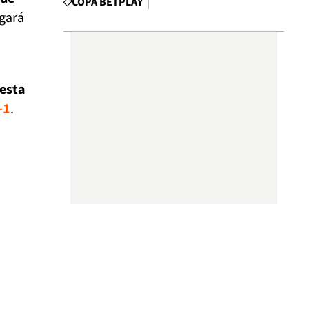
COPA BETPLAY
egará
 esta
-1
.