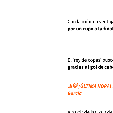
Con la mínima ventaja
por un cupo a la fina
El 'rey de copas' bus
gracias al gol de ca
⚠️🐯 ¡ÚLTIMA HORA! M
García
A partir de las 6:00 d