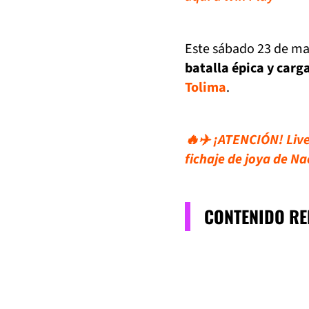
Este sábado 23 de may
batalla épica y carg
Tolima
.
🔥✈️ ¡ATENCIÓN! Live
fichaje de joya de Na
CONTENIDO R