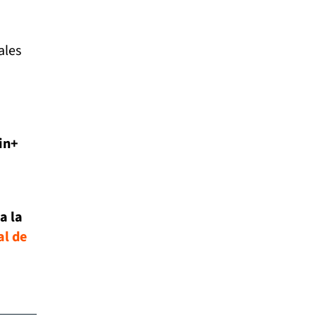
ales
in+
a la
l de