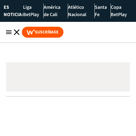
ES
Liga
América
Atlético
Santa
Copa
NOTICIA:
BetPlay
de Cali
Nacional
Fe
BetPlay
SUSCRÍBASE