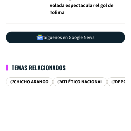
volada espectacular el gol de
Tolima
Síguenos en Google News
TEMAS RELACIONADOS
CHICHO ARANGO
ATLÉTICO NACIONAL
DEPORT