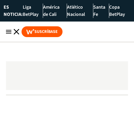
ES
Liga
América
Atlético
Santa
Copa
NOTICIA:
BetPlay
de Cali
Nacional
Fe
BetPlay
SUSCRÍBASE