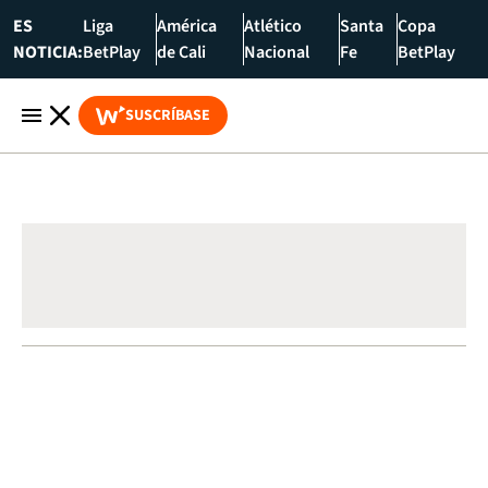
ES
Liga
América
Atlético
Santa
Copa
NOTICIA:
BetPlay
de Cali
Nacional
Fe
BetPlay
SUSCRÍBASE