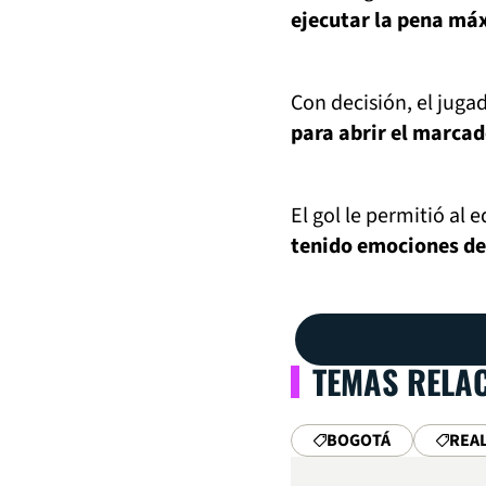
ejecutar la pena má
Con decisión, el jug
para abrir el marca
El gol le permitió al
tenido emociones de
TEMAS RELA
BOGOTÁ
REA