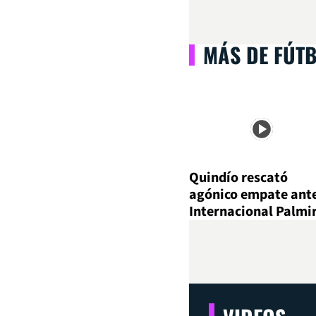
MÁS DE FÚT
Quindío rescató
agónico empate ant
Internacional Palmi