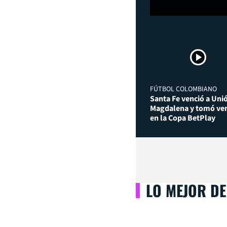
FÚTBOL COLOMBIANO
Santa Fe venció a Uni
Magdalena y tomó ven
en la Copa BetPlay
LO MEJOR DE