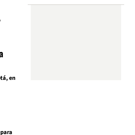
o
a
tá, en
 para