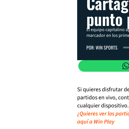
Cartag
punto 
El equipo capitalino 
marcador en los prime
POR: WIN SPORTS
Si quieres disfrutar 
partidos en vivo, con
cualquier dispositivo.
¿Quieres ver los part
aquí a Win Play