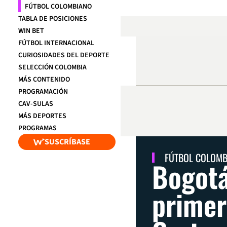
FÚTBOL COLOMBIANO
TABLA DE POSICIONES
WIN BET
FÚTBOL INTERNACIONAL
CURIOSIDADES DEL DEPORTE
SELECCIÓN COLOMBIA
MÁS CONTENIDO
PROGRAMACIÓN
CAV-SULAS
MÁS DEPORTES
PROGRAMAS
SUSCRÍBASE
FÚTBOL COLOM
Bogotá
primer