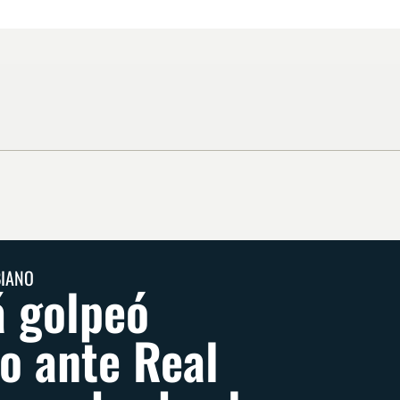
BIANO
 golpeó
o ante Real