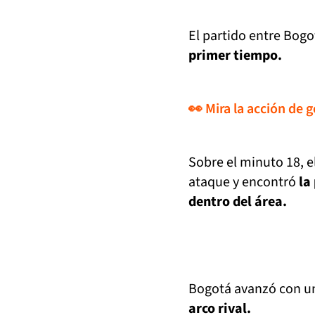
El partido entre Bogo
primer tiempo.
👀 Mira la acción de 
Sobre el minuto 18, e
ataque y encontró
la
dentro del área.
Bogotá avanzó con un
arco rival.