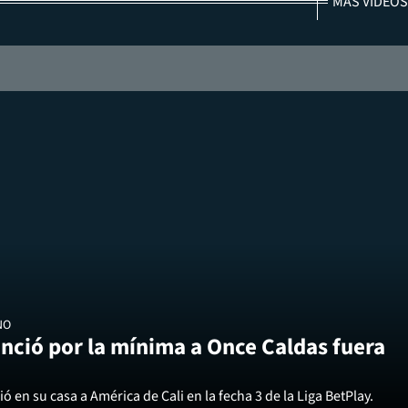
MÁS VIDEOS
NO
nció por la mínima a Once Caldas fuera
ó en su casa a América de Cali en la fecha 3 de la Liga BetPlay.