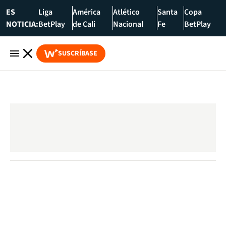
ES
Liga
América
Atlético
Santa
Copa
NOTICIA:
BetPlay
de Cali
Nacional
Fe
BetPlay
SUSCRÍBASE