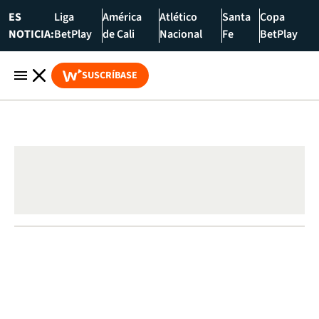
ES
Liga
América
Atlético
Santa
Copa
NOTICIA:
BetPlay
de Cali
Nacional
Fe
BetPlay
SUSCRÍBASE