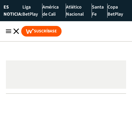
ES
Liga
América
Atlético
Santa
Copa
NOTICIA:
BetPlay
de Cali
Nacional
Fe
BetPlay
SUSCRÍBASE