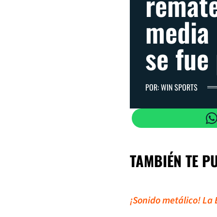
remate
media 
se fue
POR: WIN SPORTS
TAMBIÉN TE P
¡Sonido metálico! La 