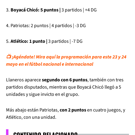
3.
Boyacá Chicó: 5 puntos |
3 partidos | +4 DG
4. Patriotas: 2 puntos | 4 partidos | -3 DG
5.
Atlético: 1 punto |
3 partidos | -7 DG
📺 ¡Agéndate! Mira aquí la programación para este 23 y 24
mayo en el fútbol nacional e internacional
Llaneros aparece
segundo con 6 puntos
, también con tres
partidos disputados, mientras que Boyacá Chicó llegó a 5
unidades y sigue invicto en el grupo.
Más abajo están Patriotas,
con 2 puntos
en cuatro juegos, y
Atlético, con una unidad.
CONTENIDO RELACIONADO