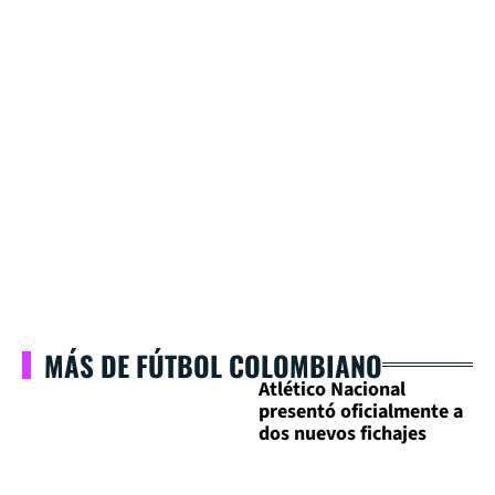
MÁS DE FÚTBOL COLOMBIANO
Atlético Nacional
presentó oficialmente a
dos nuevos fichajes