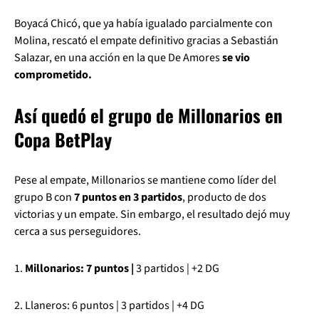
Boyacá Chicó, que ya había igualado parcialmente con
Molina, rescató el empate definitivo gracias a Sebastián
Salazar, en una acción en la que De Amores
se vio
comprometido.
Así quedó el grupo de Millonarios en
Copa BetPlay
Pese al empate, Millonarios se mantiene como líder del
grupo B con
7 puntos en 3 partidos
, producto de dos
victorias y un empate. Sin embargo, el resultado dejó muy
cerca a sus perseguidores.
1.
Millonarios: 7 puntos |
3 partidos | +2 DG
2. Llaneros: 6 puntos | 3 partidos | +4 DG