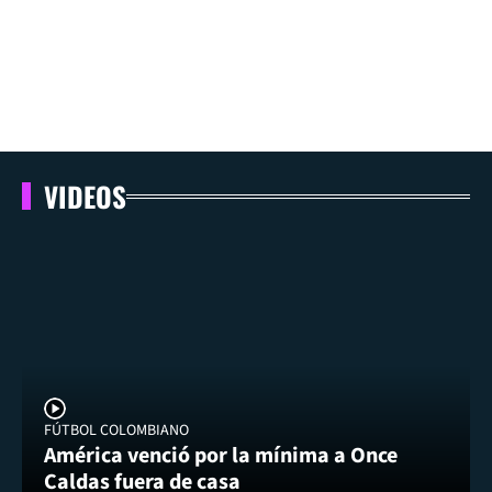
VIDEOS
FÚTBOL COLOMBIANO
América venció por la mínima a Once
Caldas fuera de casa