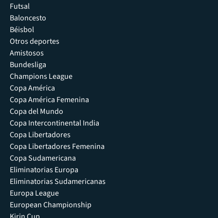
Futsal
Baloncesto
Béisbol
Otros deportes
Amistosos
Bundesliga
Champions League
Copa América
Copa América Femenina
Copa del Mundo
Copa Intercontinental India
Copa Libertadores
Copa Libertadores Femenina
Copa Sudamericana
Eliminatorias Europa
Eliminatorias Sudamericanas
Europa League
European Championship
Kirin Cup