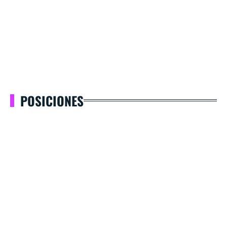
POSICIONES