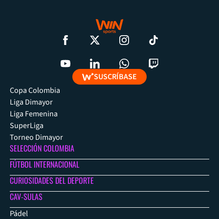
SUSCRÍBASE
Copa Colombia
Liga Dimayor
Liga Femenina
SuperLiga
Torneo Dimayor
SELECCIÓN COLOMBIA
FÚTBOL INTERNACIONAL
CURIOSIDADES DEL DEPORTE
CAV-SULAS
Pádel