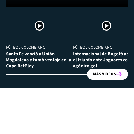
FÚTBOL COLOMBIANO
FÚTBOL COLOMBIANO
Santa Fe venció a Unión
Internacional de Bogotá abra
Magdalena y tomó ventaja en la
el triunfo ante Jaguares con
Copa BetPlay
agónico gol
MÁS VIDEOS