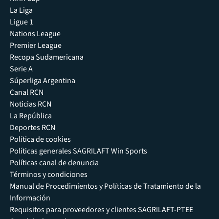
La Liga
Ligue 1
Nations League
Premier League
Recopa Sudamericana
Serie A
Súperliga Argentina
Canal RCN
Noticias RCN
La República
Deportes RCN
Política de cookies
Políticas generales SAGRILAFT Win Sports
Políticas canal de denuncia
Términos y condiciones
Manual de Procedimientos y Políticas de Tratamiento de la
Información
Requisitos para proveedores y clientes SAGRILAFT-PTEE