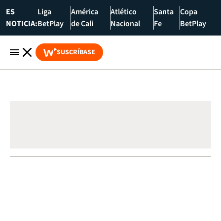
ES
Liga
América
Atlético
Santa
Copa
NOTICIA:
BetPlay
de Cali
Nacional
Fe
BetPlay
SUSCRÍBASE