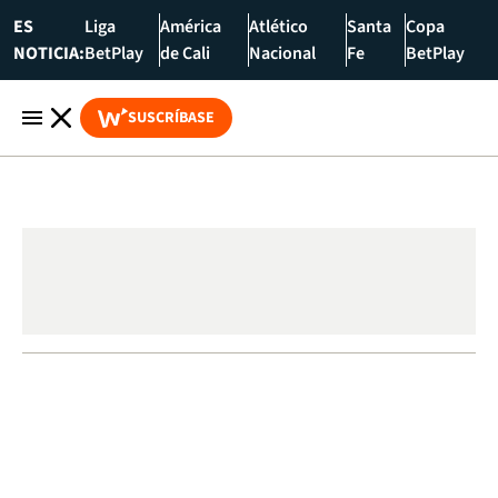
ES
Liga
América
Atlético
Santa
Copa
NOTICIA:
BetPlay
de Cali
Nacional
Fe
BetPlay
SUSCRÍBASE