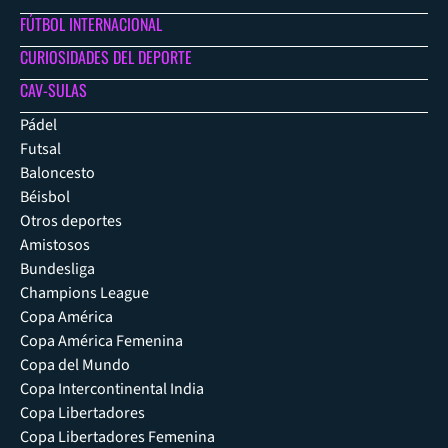
FÚTBOL INTERNACIONAL
CURIOSIDADES DEL DEPORTE
CAV-SULAS
Pádel
Futsal
Baloncesto
Béisbol
Otros deportes
Amistosos
Bundesliga
Champions League
Copa América
Copa América Femenina
Copa del Mundo
Copa Intercontinental India
Copa Libertadores
Copa Libertadores Femenina