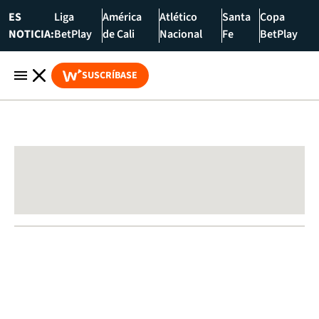
ES
Liga
América
Atlético
Santa
Copa
NOTICIA:
BetPlay
de Cali
Nacional
Fe
BetPlay
SUSCRÍBASE