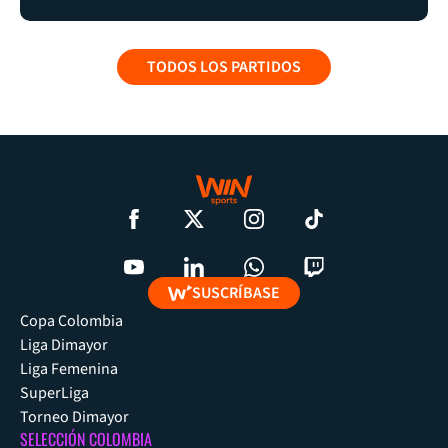
TODOS LOS PARTIDOS
SUSCRÍBASE
Copa Colombia
Liga Dimayor
Liga Femenina
SuperLiga
Torneo Dimayor
SELECCIÓN COLOMBIA