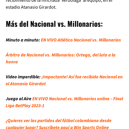
recibimiento de la hinchada 'verdolaga' al equipo, en el
estadio Atanasio Girardot.
Más del Nacional vs. Millonarios:
Minuto a minuto:
EN VIVO Atlético Nacional vs. Millonarios
Árbitro de Nacional vs. Millonarios: Ortega, del luto a la
honra
Video imperdible:
¡Impactante! Así fue recibido Nacional en
el Atanasio Girardot
Juego al Aire
EN VIVO Nacional vs. Millonarios online – Final
Liga BetPlay 2023-1
¿Quieres ver los partidos del fútbol colombiano desde
cualquier lugar? Suscríbete aquí a Win Sports Online