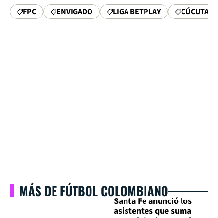
FPC
ENVIGADO
LIGA BETPLAY
CÚCUTA D
MÁS DE FÚTBOL COLOMBIANO
Santa Fe anunció los
asistentes que suma