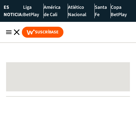
ES
Liga
América
Atlético
Santa
Copa
NOTICIA:
BetPlay
de Cali
Nacional
Fe
BetPlay
SUSCRÍBASE