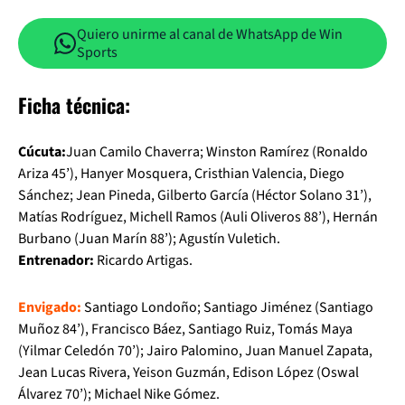
Quiero unirme al canal de WhatsApp de Win
Sports
Ficha técnica:
Cúcuta:
Juan Camilo Chaverra; Winston Ramírez (Ronaldo
Ariza 45’), Hanyer Mosquera, Cristhian Valencia, Diego
Sánchez; Jean Pineda, Gilberto García (Héctor Solano 31’),
Matías Rodríguez, Michell Ramos (Auli Oliveros 88’), Hernán
Burbano (Juan Marín 88’); Agustín Vuletich.
Entrenador:
Ricardo Artigas.
Envigado:
Santiago Londoño; Santiago Jiménez (Santiago
Muñoz 84’), Francisco Báez, Santiago Ruiz, Tomás Maya
(Yilmar Celedón 70’); Jairo Palomino, Juan Manuel Zapata,
Jean Lucas Rivera, Yeison Guzmán, Edison López (Oswal
Álvarez 70’); Michael Nike Gómez.