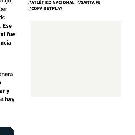
bajo,
ATLÉTICO NACIONAL
SANTA FE
per
COPA BETPLAY
ndo
l.
Ese
al fue
ancia
anera
n
ar y
as hay