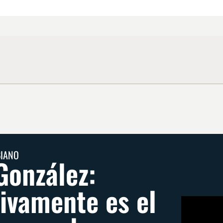
BIANO
González:
tivamente es el