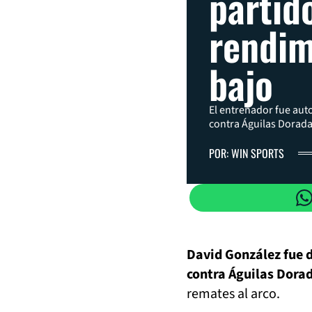
partid
rendim
bajo
El entrenador fue auto
contra Águilas Dorada
POR: WIN SPORTS
David González fue d
contra Águilas Dora
remates al arco.