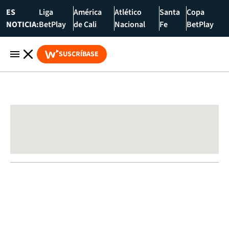
ES
Liga
América
Atlético
Santa
Copa
NOTICIA:
BetPlay
de Cali
Nacional
Fe
BetPlay
SUSCRÍBASE