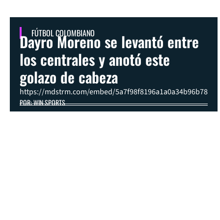
FÚTBOL COLOMBIANO
Dayro Moreno se levantó entre
los centrales y anotó este
golazo de cabeza
https://mdstrm.com/embed/5a7f98f8196a1a0a34b96b78
POR: WIN SPORTS