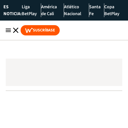
ES
Liga
América
Atlético
Santa
Copa
NOTICIA:
BetPlay
de Cali
Nacional
Fe
BetPlay
SUSCRÍBASE