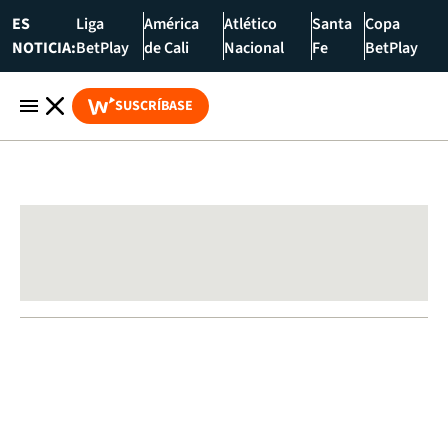
ES
Liga
América
Atlético
Santa
Copa
NOTICIA:
BetPlay
de Cali
Nacional
Fe
BetPlay
SUSCRÍBASE