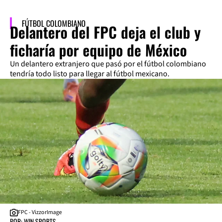
FÚTBOL COLOMBIANO
Delantero del FPC deja el club y
ficharía por equipo de México
Un delantero extranjero que pasó por el fútbol colombiano
tendría todo listo para llegar al fútbol mexicano.
FPC - VizzorImage
POR: WIN SPORTS