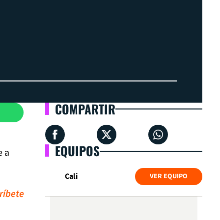
COMPARTIR
EQUIPOS
e a
Cali
VER EQUIPO
ríbete