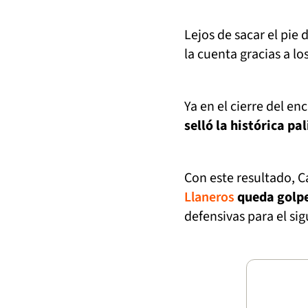
Lejos de sacar el pie
la cuenta gracias a lo
Ya en el cierre del en
selló la histórica pal
Con este resultado, Ca
Llaneros
queda golpea
defensivas para el si