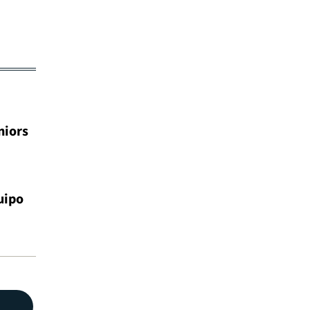
niors
uipo