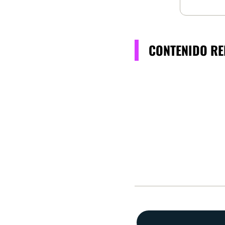
CONTENIDO R