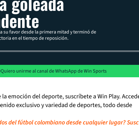
a goleada
ndente
a a su favor desde la primera mitad y terminó de
ictoria en el tiempo de reposición.
Quiero unirme al canal de WhatsApp de Win Sports
de la emoción del deporte, suscríbete a Win Play. Acced
tenido exclusivo y variedad de deportes, todo desde
idos del fútbol colombiano desde cualquier lugar? Susc