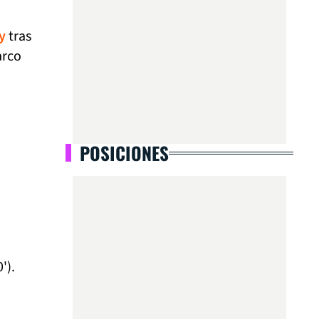
y
tras
arco
POSICIONES
').