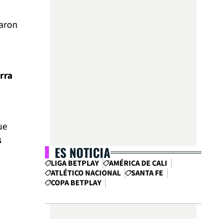
iaron
rra
ue
s
ES NOTICIA
LIGA BETPLAY
AMÉRICA DE CALI
ATLÉTICO NACIONAL
SANTA FE
COPA BETPLAY