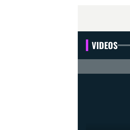
VIDEOS