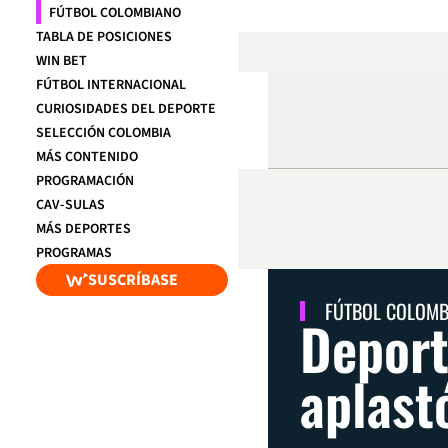
FÚTBOL COLOMBIANO
TABLA DE POSICIONES
WIN BET
FÚTBOL INTERNACIONAL
CURIOSIDADES DEL DEPORTE
SELECCIÓN COLOMBIA
MÁS CONTENIDO
PROGRAMACIÓN
CAV-SULAS
MÁS DEPORTES
PROGRAMAS
SUSCRÍBASE
FÚTBOL COLOM
Deport
aplast