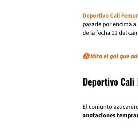
Deportivo Cali Feme
pasarle por encima a 
de la fecha 11 del c
😱 Mira el gol que ad
Deportivo Cali
El conjunto azucarero
anotaciones temprane