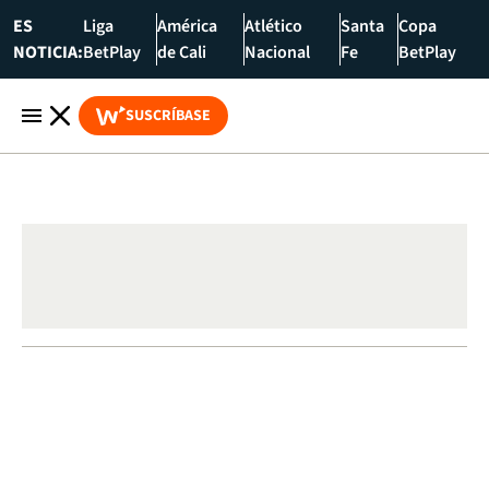
ES
Liga
América
Atlético
Santa
Copa
NOTICIA:
BetPlay
de Cali
Nacional
Fe
BetPlay
SUSCRÍBASE