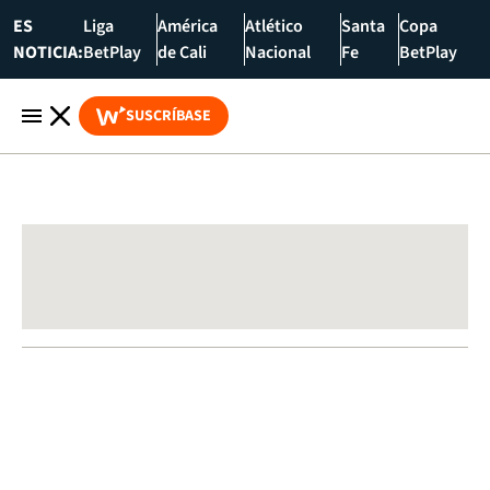
ES
Liga
América
Atlético
Santa
Copa
NOTICIA:
BetPlay
de Cali
Nacional
Fe
BetPlay
SUSCRÍBASE