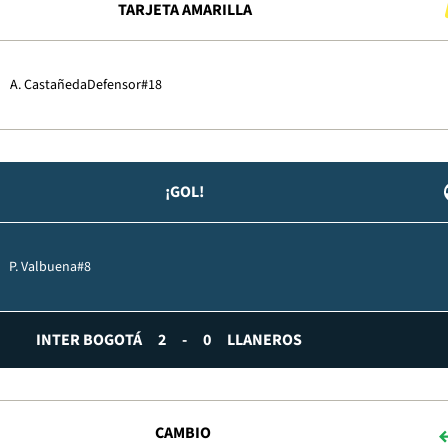
TARJETA AMARILLA
A. Castañeda
Defensor
#18
¡GOL!
P. Valbuena
#8
INTER BOGOTÁ
2
-
0
LLANEROS
CAMBIO