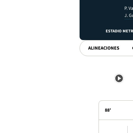
P. V
J. 
ESTADIO MET
ALINEACIONES
88'