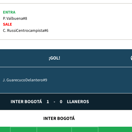
ENTRA
P. Valbuena
#8
SALE
C. Russi
Centrocampista
#6
¡GOL!
J. Guarecuco
Delantero
#9
INTER BOGOTÁ
1
-
0
LLANEROS
INTER BOGOTÁ