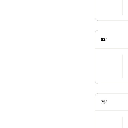
82'
75'