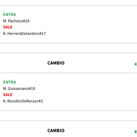
ENTRA
M. Pacheco
#29
SALE
K. Herrera
Delantero
#17
CAMBIO
ENTRA
M. Guisamano
#19
SALE
K. Rondón
Defensor
#3
CAMBIO