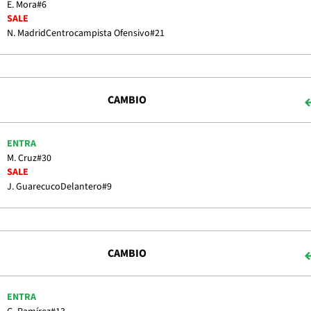
E. Mora
#6
SALE
N. Madrid
Centrocampista Ofensivo
#21
CAMBIO
ENTRA
M. Cruz
#30
SALE
J. Guarecuco
Delantero
#9
CAMBIO
ENTRA