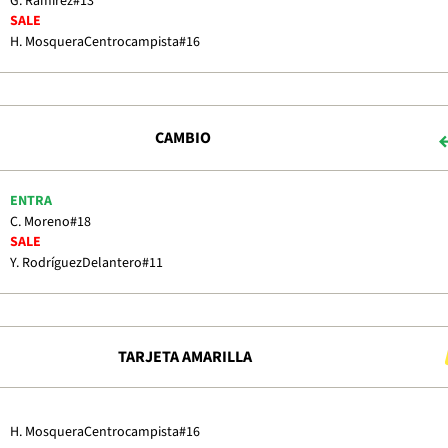
G. Ramírez
#13
SALE
H. Mosquera
Centrocampista
#16
CAMBIO
ENTRA
C. Moreno
#18
SALE
Y. Rodríguez
Delantero
#11
TARJETA AMARILLA
H. Mosquera
Centrocampista
#16