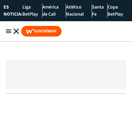
ES
Liga
América
Atlético
Santa
Copa
NOTICIA:
BetPlay
de Cali
Nacional
Fe
BetPlay
SUSCRÍBASE