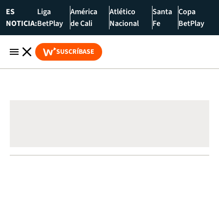
ES
Liga
América
Atlético
Santa
Copa
NOTICIA:
BetPlay
de Cali
Nacional
Fe
BetPlay
SUSCRÍBASE