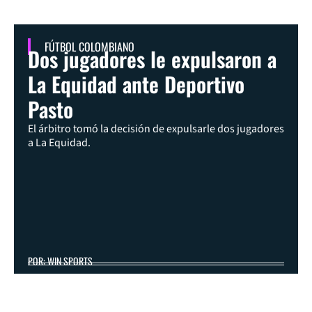
FÚTBOL COLOMBIANO
Dos jugadores le expulsaron a
La Equidad ante Deportivo
Pasto
El árbitro tomó la decisión de expulsarle dos jugadores
a La Equidad.
POR: WIN SPORTS