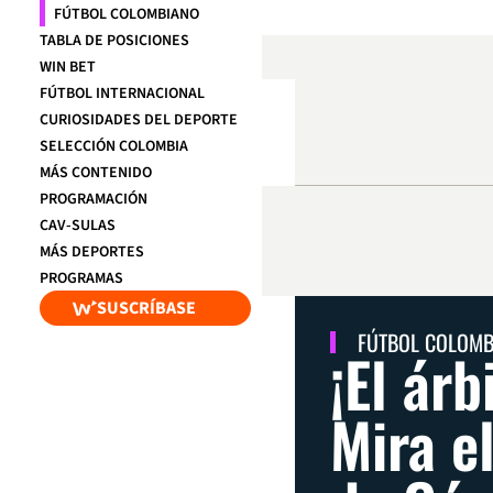
FÚTBOL COLOMBIANO
TABLA DE POSICIONES
WIN BET
FÚTBOL INTERNACIONAL
CURIOSIDADES DEL DEPORTE
SELECCIÓN COLOMBIA
MÁS CONTENIDO
PROGRAMACIÓN
CAV-SULAS
MÁS DEPORTES
PROGRAMAS
SUSCRÍBASE
FÚTBOL COLOM
¡El árb
Mira e