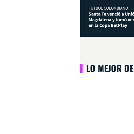
FÚTBOL COLOMBIANO
Santa Fe venció a Uni
Magdalena y tomó ven
en la Copa BetPlay
LO MEJOR DE