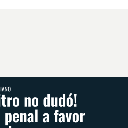
BIANO
itro no dudó!
l penal a favor