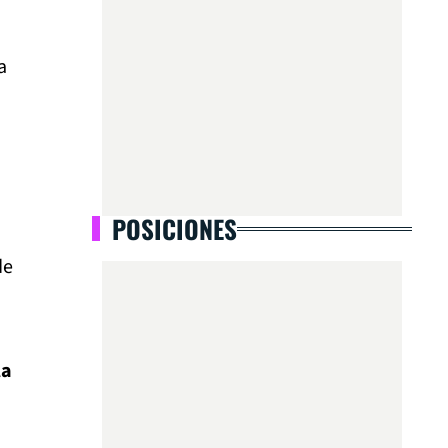
a
POSICIONES
de
la