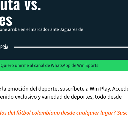
uta vs.
es
one arriba en el marcador ante Jaguares de
ARCÍA
Quiero unirme al canal de WhatsApp de Win Sports
de la emoción del deporte, suscríbete a Win Play. Acced
tenido exclusivo y variedad de deportes, todo desde
idos del fútbol colombiano desde cualquier lugar? Susc