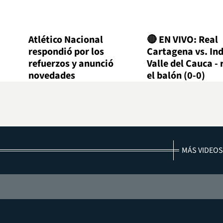
Atlético Nacional
🔴 EN VIVO: Real
respondió por los
Cartagena vs. Ind
refuerzos y anunció
Valle del Cauca -
novedades
el balón (0-0)
MÁS VIDEOS