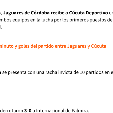
o,
Jaguares de Córdoba recibe a Cúcuta Deportivo
e
ambos equipos en la lucha por los primeros puestos de
.
minuto y goles del partido entre Jaguares y Cúcuta
a
se presenta con una racha invicta de 10 partidos en e
, derrotaron
3-0
a Internacional de Palmira.