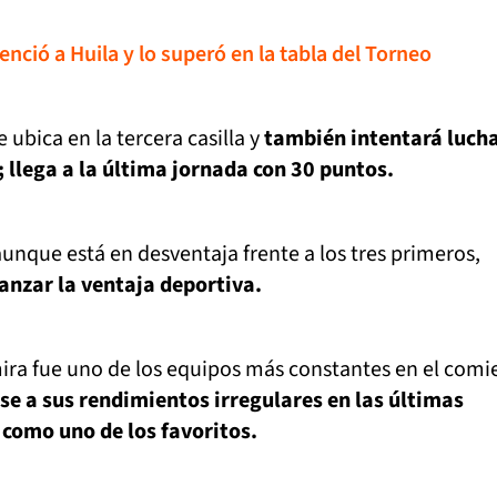
ció a Huila y lo superó en la tabla del Torneo
 ubica en la tercera casilla y
también intentará lucha
; llega a la última jornada con 30 puntos.
nque está en desventaja frente a los tres primeros,
anzar la ventaja deportiva.
mira fue uno de los equipos más constantes en el com
se a sus rendimientos irregulares en las últimas
 como uno de los favoritos.