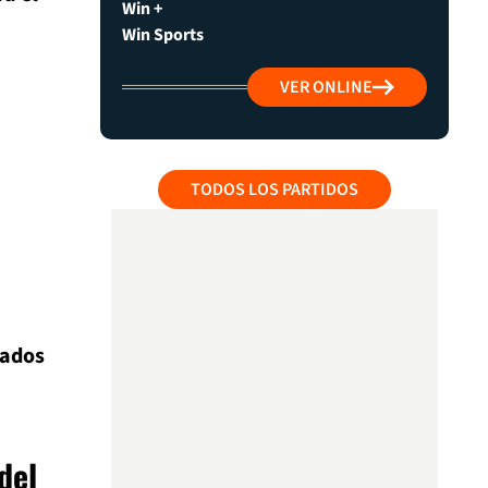
Win +
Win Sports
VER ONLINE
TODOS LOS PARTIDOS
rados
del