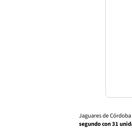
Jaguares de Córdoba e
segundo con 31 unid