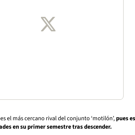
s el más cercano rival del conjunto ‘motilón’,
pues e
ades en su primer semestre tras descender.