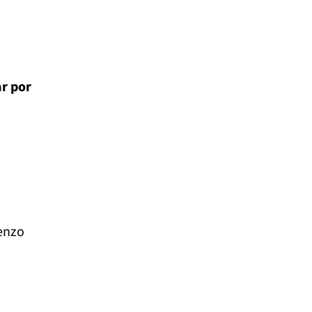
r por
ienzo