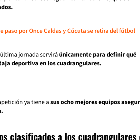
ados.
 paso por Once Caldas y Cúcuta se retira del fútbol
última jornada servirá
únicamente para definir qué
taja deportiva en los cuadrangulares.
mpetición ya tiene a
sus ocho mejores equipos asegu
a.
os clasificados a los cuadrangulares 