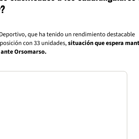
y?
 Deportivo, que ha tenido un rendimiento destacable
posición con 33 unidades,
situación que espera man
o ante Orsomarso.