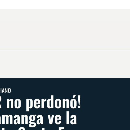
BIANO
R no perdonó!
manga ve la