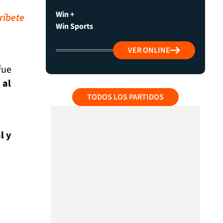
Win +
ríbete
Win Sports
VER ONLINE
fue
 al
TODOS LOS PARTIDOS
l y