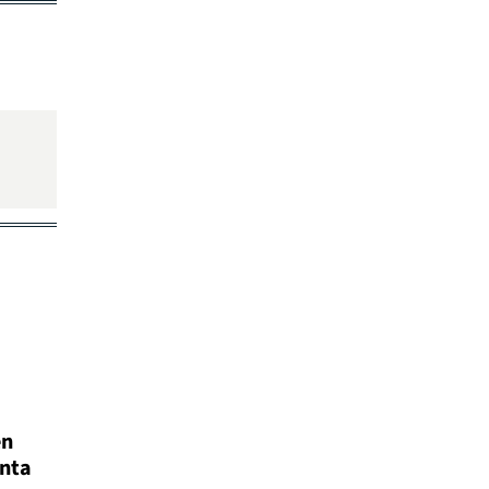
en
nta