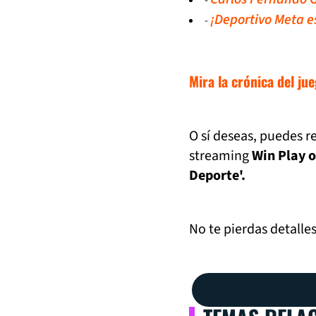
-
¡Deportivo Meta e
-
Mira la crónica del ju
O sí deseas, puedes r
streaming
Win Play 
Deporte'.
No te pierdas detalle