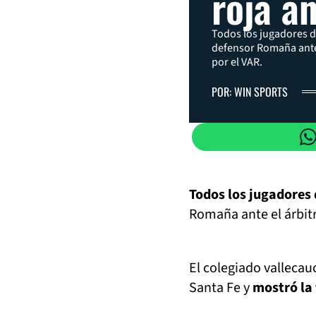
roja a
Todos los jugadores 
defensor Romaña ante 
por el VAR.
POR: WIN SPORTS
Todos los jugadores
Romaña ante el árbitr
El colegiado vallecau
Santa Fe y
mostró la 