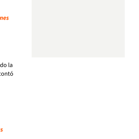
ones
ndo la
 contó
as