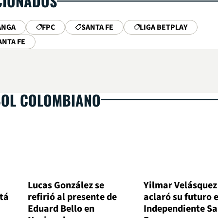
CIONADOS
ANGA
FPC
SANTA FE
LIGA BETPLAY
ANTA FE
BOL COLOMBIANO
Lucas González se
Yilmar Velásquez
otá
refirió al presente de
aclaró su futuro 
Eduard Bello en
Independiente Sa