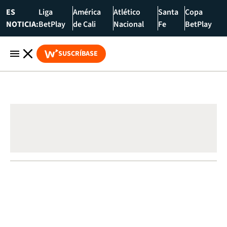
ES
Liga
América
Atlético
Santa
Copa
NOTICIA:
BetPlay
de Cali
Nacional
Fe
BetPlay
SUSCRÍBASE