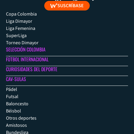
SUSCRÍBASE
Copa Colombia
Liga Dimayor
Liga Femenina
SuperLiga
Torneo Dimayor
SELECCIÓN COLOMBIA
FÚTBOL INTERNACIONAL
CURIOSIDADES DEL DEPORTE
CAV-SULAS
Pádel
Futsal
Baloncesto
Béisbol
Otros deportes
Amistosos
Bundesliga