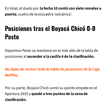
En total, el duelo por
la fecha 10 contó con siete remates a
puerta
; cuatro de la escuadra 'volcánica'.
Posiciones tras el Boyacá Chicó 0-0
Pasto
Deportivo Pasto se mantiene en lo más alto de la tabla de
posiciones al
ascender a la casilla 4 de la clasificación.
No dejes de revisar toda la tabla de posiciones de la Liga
BetPlay
Por su parte, Boyacá Chicó sumó su quinto empate en el
Apertura 2025 y
quedó a tres puntos de la zona de
clasificación.