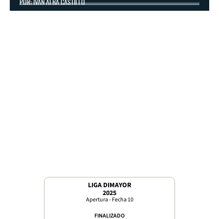
POR: IVÁN ALBA CASTILLO
LIGA DIMAYOR
2025
Apertura - Fecha 10
FINALIZADO