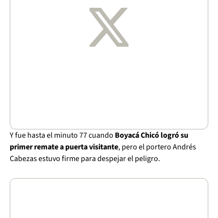
Y fue hasta el minuto 77 cuando
Boyacá Chicó logró su
primer remate a puerta visitante
, pero el portero Andrés
Cabezas estuvo firme para despejar el peligro.