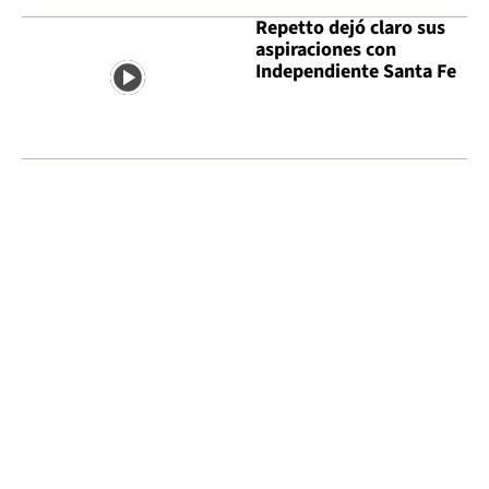
Repetto dejó claro sus
aspiraciones con
Independiente Santa Fe