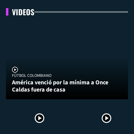
VIDEOS
FÚTBOL COLOMBIANO
América venció por la mínima a Once
Caldas fuera de casa