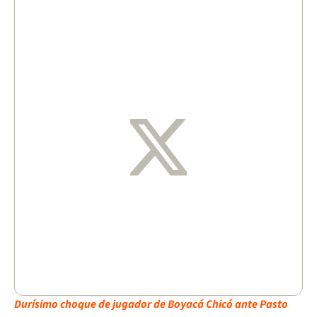
Durísimo choque de jugador de Boyacá Chicó ante Pasto