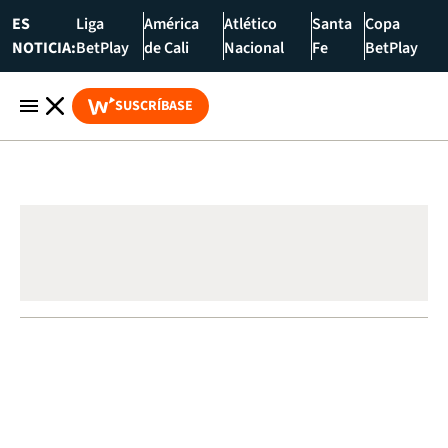
ES
Liga
América
Atlético
Santa
Copa
NOTICIA:
BetPlay
de Cali
Nacional
Fe
BetPlay
SUSCRÍBASE