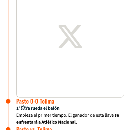
Pasto 0-0 Tolima
1' 💥Ya rueda el balón
Empieza el primer tiempo. El ganador de esta llave
se
enfrentará a Atlético Nacional.
Pasto vs. Tolima