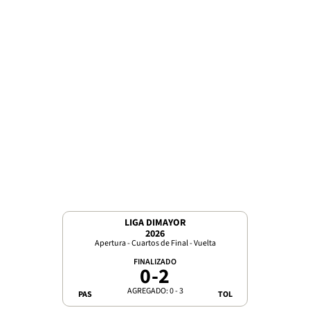
LIGA DIMAYOR
2026
Apertura - Cuartos de Final - Vuelta
FINALIZADO
0
-
2
AGREGADO: 0 - 3
PAS
TOL