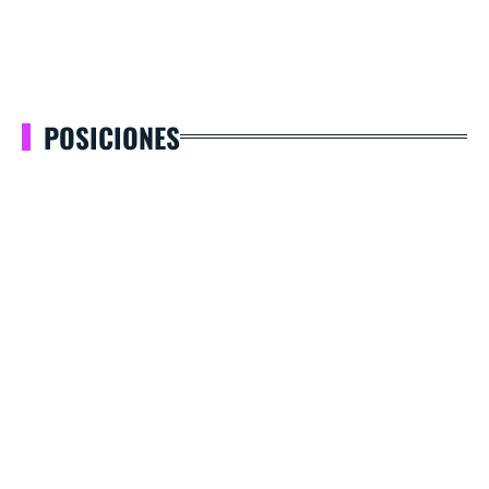
POSICIONES