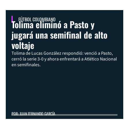
FÚTBOL COLOMBIANO
Tolima eliminó a Pasto y
jugará una semifinal de alto
voltaje
Tolima de Lucas González respondió: venció a Pasto,
cerró la serie 3-0 y ahora enfrentará a Atlético Nacional
en semifinales.
POR: JUAN FERNANDO GARCÍA