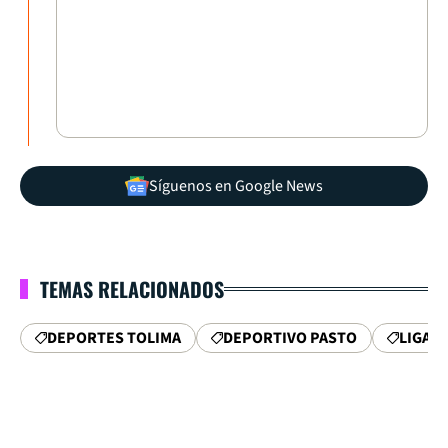
Síguenos en Google News
TEMAS RELACIONADOS
DEPORTES TOLIMA
DEPORTIVO PASTO
LIGA B