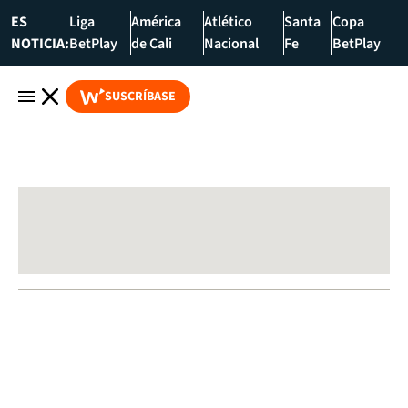
ES
Liga
América
Atlético
Santa
Copa
NOTICIA:
BetPlay
de Cali
Nacional
Fe
BetPlay
SUSCRÍBASE