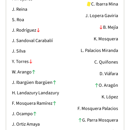
C. Ibarra Mina
J. Reina
J. Lopera Gaviria
S. Roa
B. Mejía
J. Rodríguez
K. Mosquera
J. Sandoval Carabalií
L. Palacios Miranda
J. Silva
Y. Torres
C. Quiñones
W. Arango
D. Viáfara
J. Ibargüen Ibargüen
O. Aragón
H. Landazury Landazury
K. López
F. Mosquera Ramírez
F. Mosquera Palacios
J. Ocampo
G. Parra Mosquera
J. Ortiz Amaya