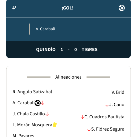
4'
¡GOL!
A. Carabalí
QUINDÍO
1
-
0
TIGRES
Alineaciones
R. Angulo Satizabal
V. Brid
A. Carabalí
J. Cano
J. Chala Castillo
C. Cuadros Bautista
L. Morán Mosquera
S. Flórez Segura
M. Payares