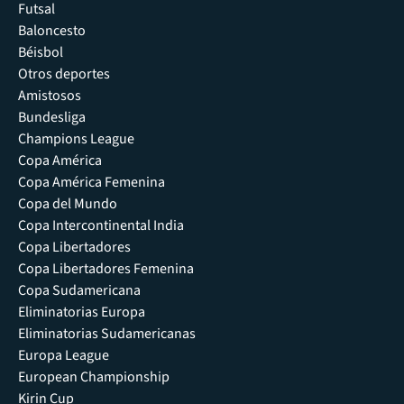
Futsal
Baloncesto
Béisbol
Otros deportes
Amistosos
Bundesliga
Champions League
Copa América
Copa América Femenina
Copa del Mundo
Copa Intercontinental India
Copa Libertadores
Copa Libertadores Femenina
Copa Sudamericana
Eliminatorias Europa
Eliminatorias Sudamericanas
Europa League
European Championship
Kirin Cup