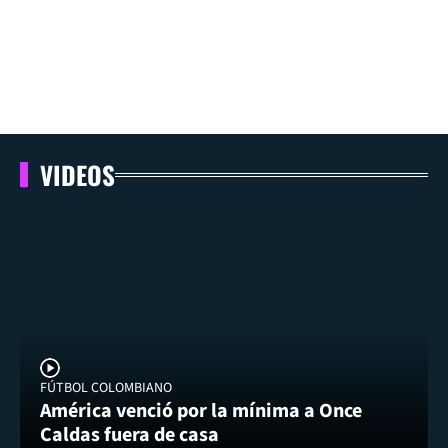
VIDEOS
FÚTBOL COLOMBIANO
América venció por la mínima a Once
Caldas fuera de casa