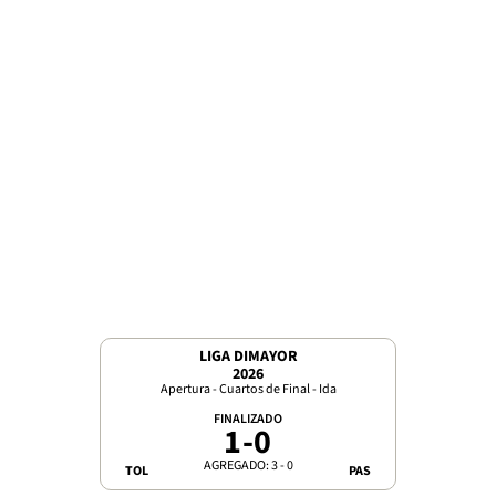
LIGA DIMAYOR
2026
Apertura - Cuartos de Final - Ida
FINALIZADO
1
-
0
AGREGADO: 3 - 0
TOL
PAS