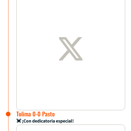
Tolima 0-0 Pasto
💓 ¡Con dedicatoria especial!