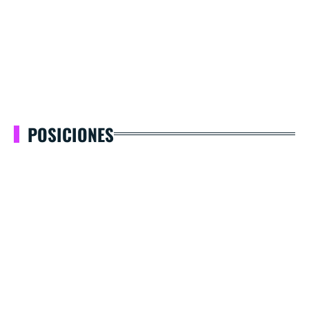
POSICIONES