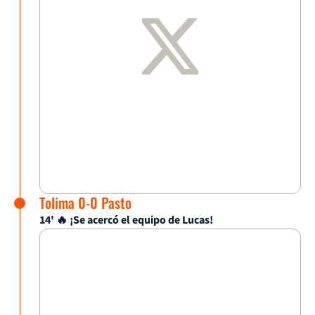
Tolima 0-0 Pasto
14' 🔥 ¡Se acercó el equipo de Lucas!