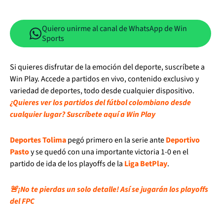
Quiero unirme al canal de WhatsApp de Win
Sports
Si quieres disfrutar de la emoción del deporte, suscríbete a
Win Play. Accede a partidos en vivo, contenido exclusivo y
variedad de deportes, todo desde cualquier dispositivo.
¿Quieres ver los partidos del fútbol colombiano desde
cualquier lugar? Suscríbete aquí a Win Play
Deportes Tolima
pegó primero en la serie ante
Deportivo
Pasto
y se quedó con una importante victoria 1-0 en el
partido de ida de los playoffs de la
Liga BetPlay
.
🚨¡No te pierdas un solo detalle! Así se jugarán los playoffs
del FPC