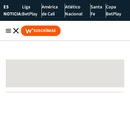
ES
Liga
América
Atlético
Santa
Copa
NOTICIA:
BetPlay
de Cali
Nacional
Fe
BetPlay
SUSCRÍBASE