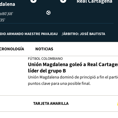
Real Cartagena
dalena
ño
80'
68'
35'
ADIO ARMANDO MAESTRE PAVAJEAU
ÁRBITRO: JOSÉ BAUTISTA
CRONOLOGÍA
NOTICIAS
FÚTBOL COLOMBIANO
Unión Magdalena goleó a Real Cartagen
líder del grupo B
Unión Magdalena dominó de principió a fin el parti
puntos clave para una posible final.
TARJETA AMARILLA