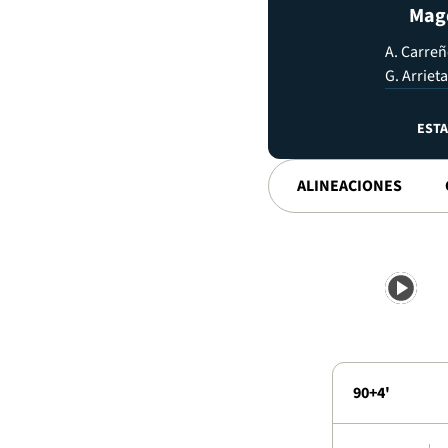
Mag
A. Carre
G. Arrieta
EST
ALINEACIONES
90+4'