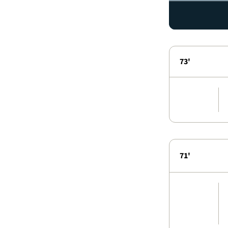
73'
71'