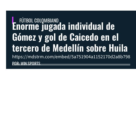
FÚTBOL COLOMBIANO
Enorme jugada individual de
Gómez y gol de Caicedo en el
tercero de Medellín sobre Huila
https://mdstrm.com/embed/5a751904a1152170d2a8b798
POR: WIN SPORTS