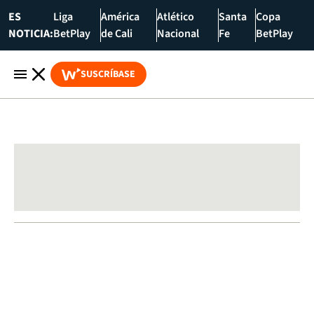
ES
Liga
América
Atlético
Santa
Copa
NOTICIA:
BetPlay
de Cali
Nacional
Fe
BetPlay
SUSCRÍBASE