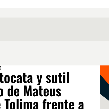
O
ocata y sutil
o de Mateus
 Tolima frente a