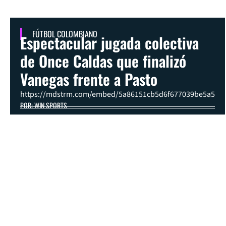
FÚTBOL COLOMBIANO
Espectacular jugada colectiva
de Once Caldas que finalizó
Vanegas frente a Pasto
https://mdstrm.com/embed/5a86151cb5d6f677039be5a5
POR: WIN SPORTS