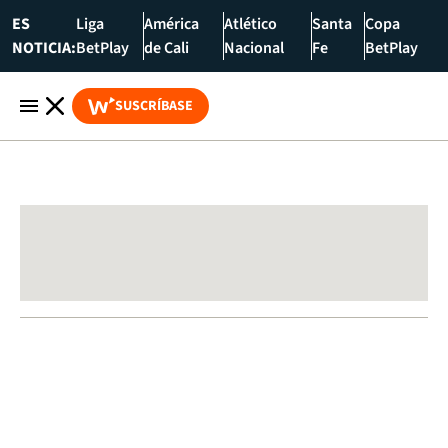
ES
Liga
América
Atlético
Santa
Copa
NOTICIA:
BetPlay
de Cali
Nacional
Fe
BetPlay
SUSCRÍBASE