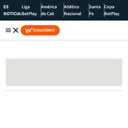
ES
Liga
América
Atlético
Santa
Copa
NOTICIA:
BetPlay
de Cali
Nacional
Fe
BetPlay
SUSCRÍBASE