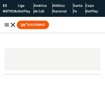
ES
Liga
América
Atlético
Santa
Copa
NOTICIA:
BetPlay
de Cali
Nacional
Fe
BetPlay
SUSCRÍBASE