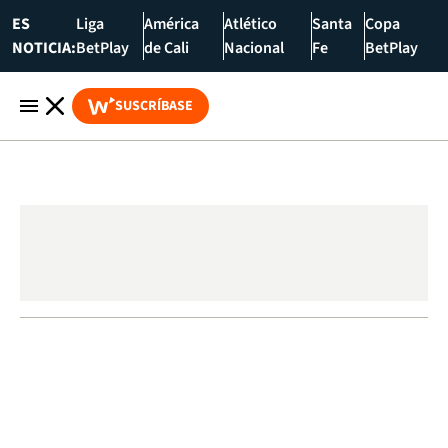
ES
Liga
América
Atlético
Santa
Copa
NOTICIA:
BetPlay
de Cali
Nacional
Fe
BetPlay
SUSCRÍBASE