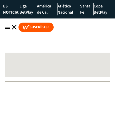
ES
Liga
América
Atlético
Santa
Copa
NOTICIA:
BetPlay
de Cali
Nacional
Fe
BetPlay
SUSCRÍBASE