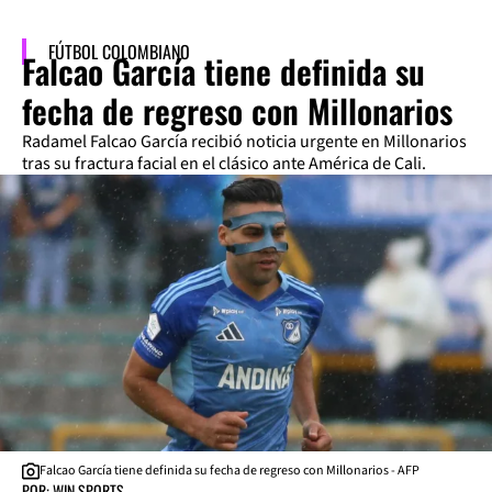
FÚTBOL COLOMBIANO
Falcao García tiene definida su
fecha de regreso con Millonarios
Radamel Falcao García recibió noticia urgente en Millonarios
tras su fractura facial en el clásico ante América de Cali.
Falcao García tiene definida su fecha de regreso con Millonarios - AFP
POR: WIN SPORTS