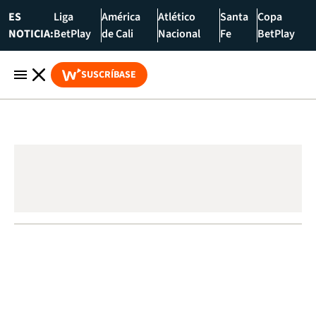
ES
Liga
América
Atlético
Santa
Copa
NOTICIA:
BetPlay
de Cali
Nacional
Fe
BetPlay
SUSCRÍBASE