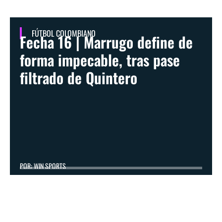
FÚTBOL COLOMBIANO
Fecha 16 | Marrugo define de
forma impecable, tras pase
filtrado de Quintero
POR: WIN SPORTS