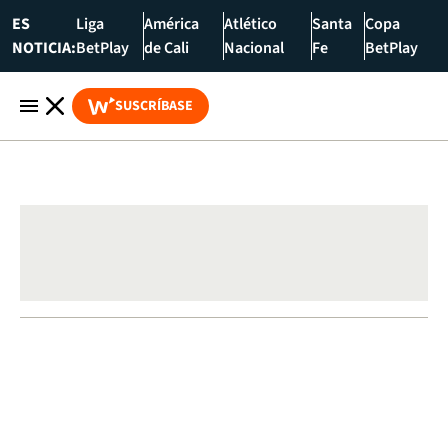
ES
Liga
América
Atlético
Santa
Copa
NOTICIA:
BetPlay
de Cali
Nacional
Fe
BetPlay
SUSCRÍBASE