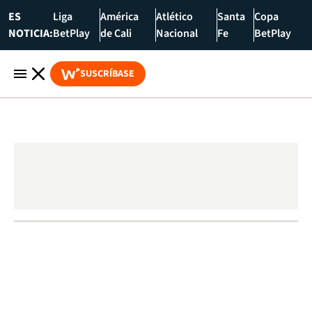
ES
Liga
América
Atlético
Santa
Copa
NOTICIA:
BetPlay
de Cali
Nacional
Fe
BetPlay
SUSCRÍBASE