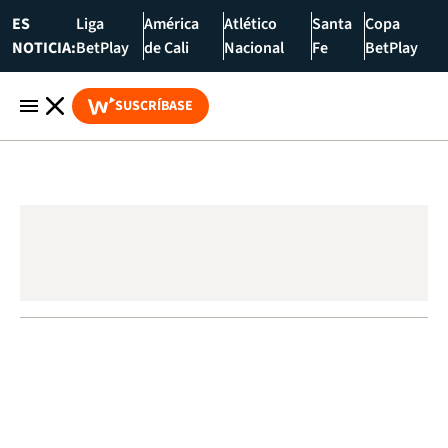
ES
Liga
América
Atlético
Santa
Copa
NOTICIA:
BetPlay
de Cali
Nacional
Fe
BetPlay
SUSCRÍBASE