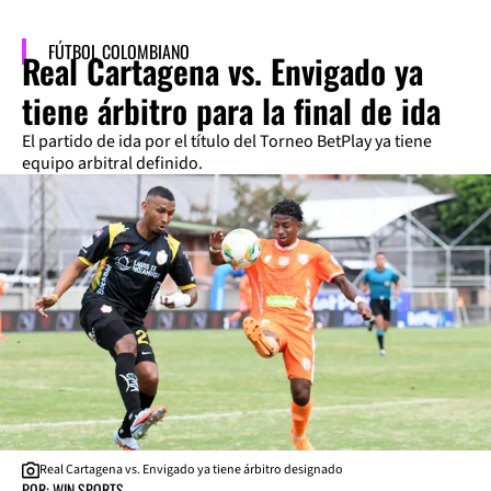
FÚTBOL COLOMBIANO
Real Cartagena vs. Envigado ya
tiene árbitro para la final de ida
El partido de ida por el título del Torneo BetPlay ya tiene
equipo arbitral definido.
Real Cartagena vs. Envigado ya tiene árbitro designado
POR: WIN SPORTS