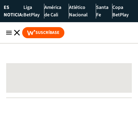
ES
Liga
América
Atlético
Santa
Copa
NOTICIA:
BetPlay
de Cali
Nacional
Fe
BetPlay
SUSCRÍBASE